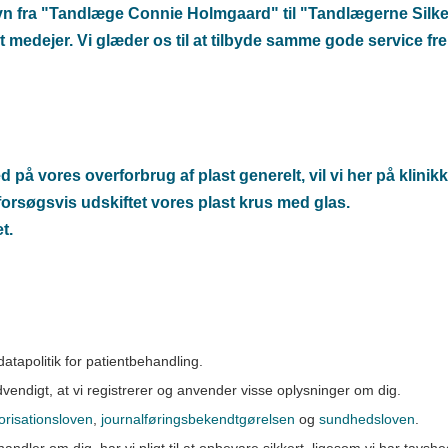
navn fra "Tandlæge Connie Holmgaard" til "Tandlægerne Sil
t medejer. Vi glæder os til at tilbyde samme gode service f
 vores overforbrug af plast generelt, vil vi her på klinik
forsøgsvis udskiftet vores plast krus med glas.
t.
tapolitik for patientbehandling.
dvendigt, at vi registrerer og anvender visse oplysninger om dig.
orisationsloven
,
journalføringsbekendtgørelsen
og
sundhedsloven
.