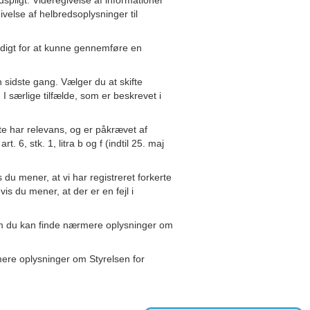
dspligt. Videregivelse af informationer
velse af helbredsoplysninger til
endigt for at kunne gennemføre en
en sidste gang. Vælger du at skifte
 I særlige tilfælde, som er beskrevet i
te har relevans, og er påkrævet af
 6, stk. 1, litra b og f (indtil 25. maj
 du mener, at vi har registreret forkerte
is du mener, at der er en fejl i
 som du kan finde nærmere oplysninger om
mere oplysninger om Styrelsen for