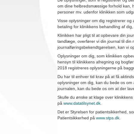
De oplysninger, som vi registrerer og beh
om dine helbredsmæssige forhold kan, hvo
personer mv. udenfor klinikken som udga
Visse oplysninger om dig registrerer og
betaling for klinikkens behandling af dig,
Klinikken har pligt til at opbevare din jou
tandlæge, overfører vi din journal til din
journalføringsbekendtgørelsen, kan vi op
Oplysninger om dig, som klinikken opbev
hensyn til klinikkens afregning og bogføri
2018 registreres oplysningerne på baggru
Du har til enhver tid krav på at få aktind
oplysninger om dig, kan du bede os om at 
journalen, kan du bede os om at der lav
Skulle du ønske at klage over klinikken
på
www.datatilsynet.dk
.
Det er Styrelsen for patientsikkerhed, 
Patientsikkerhed på
www.stps.dk
.