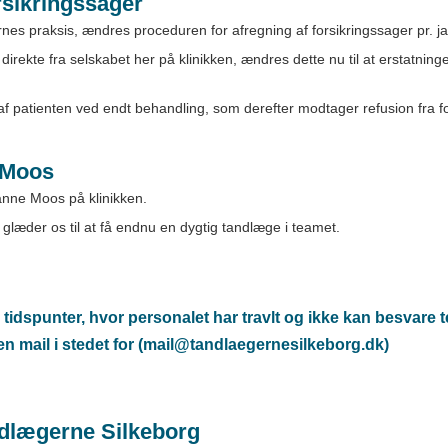
rsikringssager
rnes praksis, ændres proceduren for afregning af forsikringssager pr. 
direkte fra selskabet her på klinikken, ændres dette nu til at erstatninge
af patienten ved endt behandling, som derefter modtager refusion fra fo
 Moos
anne Moos på klinikken.
glæder os til at få endnu en dygtig tandlæge i teamet.
idspunter, hvor personalet har travlt og ikke kan besvare tel
en mail i stedet for (mail@tandlaegernesilkeborg.dk)
andlægerne Silkeborg