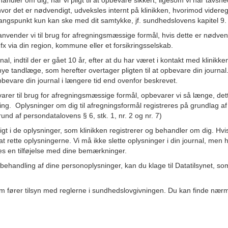
andler om dig, har vi pligt til at opbevare sikkert, ligesom vi har tavshe
r det er nødvendigt, udveksles internt på klinikken, hvorimod videregi
ngspunkt kun kan ske med dit samtykke, jf. sundhedslovens kapitel 9.
 anvender vi til brug for afregningsmæssige formål, hvis dette er nødv
 fx via din region, kommune eller et forsikringsselskab.
rnal, indtil der er gået 10 år, efter at du har været i kontakt med klinikk
 nye tandlæge, som herefter overtager pligten til at opbevare din journal.
bevare din journal i længere tid end ovenfor beskrevet.
arer til brug for afregningsmæssige formål, opbevarer vi så længe, det
ng. Oplysninger om dig til afregningsformål registreres på grundlag af art.
nd af persondatalovens § 6, stk. 1, nr. 2 og nr. 7)
sigt i de oplysninger, som klinikken registrerer og behandler om dig. Hvis
rette oplysningerne. Vi må ikke slette oplysninger i din journal, men hv
es en tilføjelse med dine bemærkninger.
s behandling af dine personoplysninger, kan du klage til Datatilsynet,
som fører tilsyn med reglerne i sundhedslovgivningen. Du kan finde nær