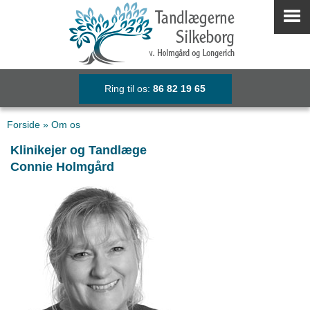
Ring til os:
86 82 19 65
Select Language
▼
Forside
»
Om os
Klinikejer og Tandlæge
Connie Holmgård